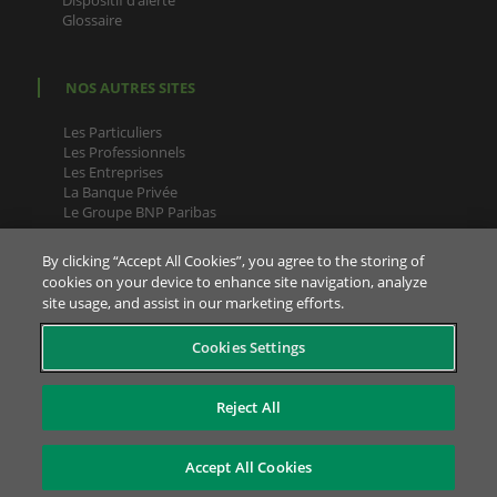
Glossaire
NOS AUTRES SITES
Les Particuliers
Les Professionnels
Les Entreprises
La Banque Privée
Le Groupe BNP Paribas
By clicking “Accept All Cookies”, you agree to the storing of
cookies on your device to enhance site navigation, analyze
site usage, and assist in our marketing efforts.
Pour la bonne exécution de vos contrats, et en cas de
Cookies Settings
réclamations/contestations, votre Conseiller est joignable sur
sa ligne directe (appel non surtaxé). Si vous ne disposez plus
de son numéro de téléphone direct, envoyez-lui un message
Reject All
par votre messagerie sécurisée, il vous le donnera à nouveau
en retour.
Accept All Cookies