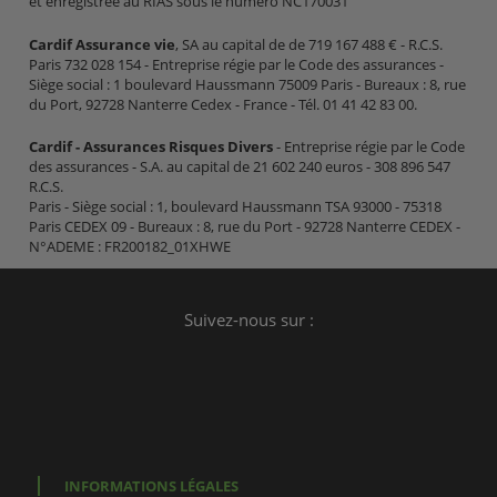
et enregistrée au RIAS sous le numéro NC170031
Cardif Assurance vie
, SA au capital de de 719 167 488 € - R.C.S.
Paris 732 028 154 - Entreprise régie par le Code des assurances -
Siège social : 1 boulevard Haussmann 75009 Paris - Bureaux : 8, rue
du Port, 92728 Nanterre Cedex - France - Tél. 01 41 42 83 00.
Cardif - Assurances Risques Divers
- Entreprise régie par le Code
des assurances - S.A. au capital de 21 602 240 euros - 308 896 547
R.C.S.
Paris - Siège social : 1, boulevard Haussmann TSA 93000 - 75318
Paris CEDEX 09 - Bureaux : 8, rue du Port - 92728 Nanterre CEDEX -
N°ADEME : FR200182_01XHWE
Suivez-nous sur :
INFORMATIONS LÉGALES