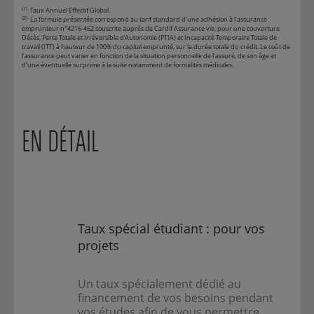
(1)
Taux Annuel Effectif Global.
(2)
La formule présentée correspond au tarif standard d’une adhésion à l’assurance
emprunteur n°4216-462 souscrite auprès de Cardif Assurance vie, pour une couverture
Décès, Perte Totale et Irréversible d’Autonomie (PTIA) et Incapacité Temporaire Totale de
travail (ITT) à hauteur de 100% du capital emprunté, sur la durée totale du crédit. Le coût de
l’assurance peut varier en fonction de la situation personnelle de l’assuré, de son âge et
d’une éventuelle surprime à la suite notamment de formalités médicales.
EN DÉTAIL
Taux spécial étudiant : pour vos
projets
Un taux spécialement dédié au
financement de vos besoins pendant
vos études afin de vous permettre