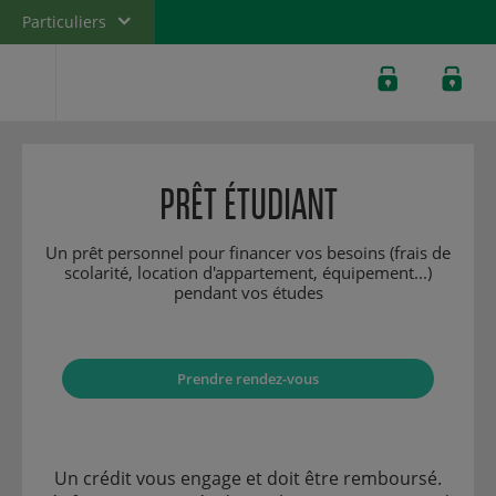
Particuliers
Banque privée
Professionnels
Entreprises
PRÊT ÉTUDIANT
Banque de
Wallis et
Futuna
Un prêt personnel pour financer vos besoins (frais de
scolarité, location d'appartement, équipement...)
pendant vos études
Prendre rendez-vous
Un crédit vous engage et doit être remboursé.