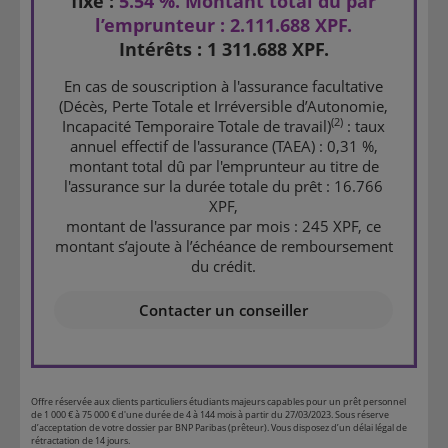
fixe :
5.54 %. Montant total dû par
l’emprunteur : 2.111.688 XPF.
Intérêts : 1 311.688 XPF.
En cas de souscription à l'assurance facultative
(Décès, Perte Totale et Irréversible d’Autonomie,
(2)
Incapacité Temporaire Totale de travail)
: taux
annuel effectif de l'assurance (TAEA) : 0,31 %,
montant total dû par l'emprunteur au titre de
l'assurance sur la durée totale du prêt : 16.766
XPF,
montant de l'assurance par mois : 245 XPF, ce
montant s’ajoute à l’échéance de remboursement
du crédit.
Contacter un conseiller
Offre réservée aux clients particuliers étudiants majeurs capables pour un prêt personnel
de 1 000 € à 75 000 € d'une durée de 4 à 144 mois à partir du 27/03/2023. Sous réserve
d’acceptation de votre dossier par BNP Paribas (prêteur). Vous disposez d’un délai légal de
rétractation de 14 jours.