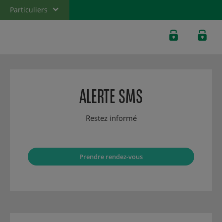
Particuliers
Banque privée
Professionnels
Entreprises
ALERTE SMS
Banque de
Wallis et
Futuna
Restez informé
Prendre rendez-vous