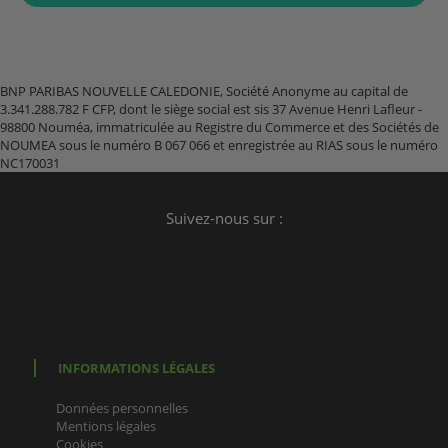
BNP PARIBAS NOUVELLE CALEDONIE, Société Anonyme au capital de
3.341.288.782 F CFP, dont le siège social est sis 37 Avenue Henri Lafleur -
98800 Nouméa, immatriculée au Registre du Commerce et des Sociétés de
NOUMEA sous le numéro B 067 066 et enregistrée au RIAS sous le numéro
NC170031
Suivez-nous sur :
INFORMATIONS LÉGALES
Données personnelles
Mentions légales
Cookies