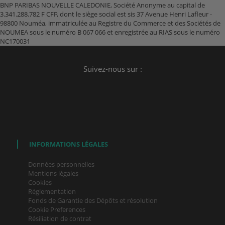
BNP PARIBAS NOUVELLE CALEDONIE, Société Anonyme au capital de
3.341.288.782 F CFP, dont le siège social est sis 37 Avenue Henri Lafleur -
98800 Nouméa, immatriculée au Registre du Commerce et des Sociétés de
NOUMEA sous le numéro B 067 066 et enregistrée au RIAS sous le numéro
NC170031
Suivez-nous sur :
INFORMATIONS LÉGALES
Données personnelles
Mentions légales
Cookies
Réglementation
Fonds de Garantie des Dépôts et résolution
Cookie Preferences
Résiliation de contrat